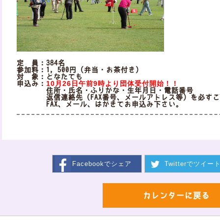
定 員：384名
参加料：1，500円（弁当・お茶付き）
対 象：どなたでも
10月26日午前9時より団体受付開始！！
申込み：
住所・氏名・ふりがな・生年月日・電話番号
返信連絡先（FAX番号、メールアドレス等）を必ずご
FAX、メール、はがきでお申込み下さい。
Facebookで
シェア
Twitterで
ツイー
カレンダーに戻る