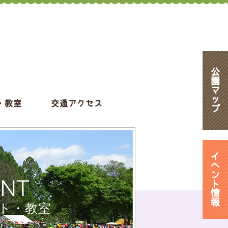
公
園
マ
ッ
・教室
交通アクセス
プ
イ
ベ
ン
ENT
ト
情
報
ト・教室