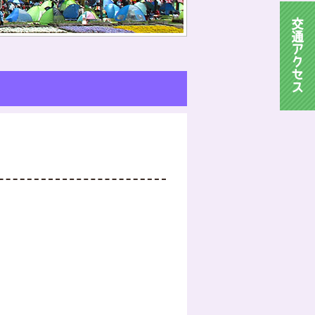
交
通
ア
ク
セ
ス