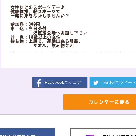
女性だけのスポーツデー♪
健康体操、軽スポーツで
一緒に汗をながしませんか？
参加料：300円
申 込：当日受付
※直接会場へお越し下さい
対 象：18歳以上の女性
持ち物：上履き、運動出来る服装、
タオル、飲み物など
Facebookで
シェア
Twitterで
ツイー
カレンダーに戻る