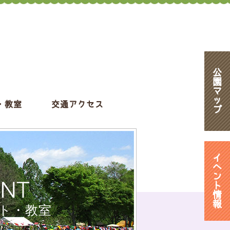
公
園
マ
ッ
・教室
交通アクセス
プ
イ
ベ
ン
ENT
ト
情
報
ト・教室