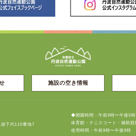
せ
施設の空き情報
◆開園時間：午前9時〜午後5時
体育館・テニスコート・補助競
崩下代110番地7
使用時間：午前9時〜午後9時