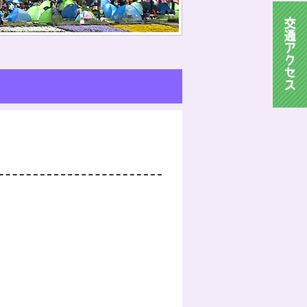
交
通
ア
ク
セ
ス