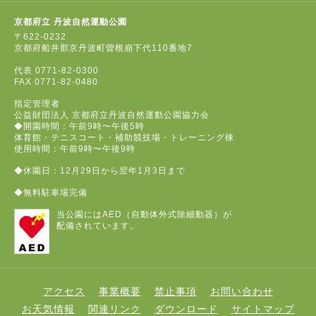
京都府立 丹波自然運動公園
〒622-0232
京都府船井郡京丹波町曽根崩下代110番地7
代表
0771-82-0300
FAX
0771-82-0480
指定管理者
公益財団法人 京都府立丹波自然運動公園協力会
◆開園時間：午前9時〜午後5時
体育館・テニスコート・補助競技場・トレーニング棟
使用時間：午前9時〜午後9時
◆休園日：12月29日から翌年1月3日まで
◆無料駐車場完備
当公園にはAED（自動体外式除細動器）が
配備されています。
アクセス
事業概要
禁止事項
お問い合わせ
お天気情報
関連リンク
ダウンロード
サイトマップ