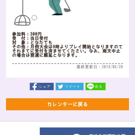
参加料：300円
受 付：当日受付
対 象：どなたでも
その他：月例大会は9時よりプレイ開始となりますので
それまでに受付を済ませてください。なお、雨天中止
の場合は翌週に順延となります。
最終更新日：2019/06/20
シェア
ツイート
送る
カレンダーに戻る