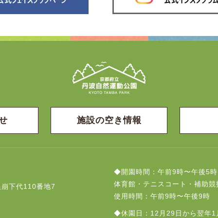
せ
施設の空き情報
◆開園時間：午前9時〜午後5時
体育館・テニスコート・補助競
崩下代110番地7
使用時間：午前9時〜午後9時
◆休園日：12月29日から翌年1