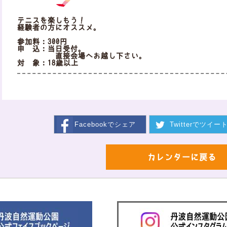
テニスを楽しもう！
経験者の方にオススメ。
参加料：300円
申 込：当日受付。
直接会場へお越し下さい。
対 象：18歳以上
Facebookで
シェア
Twitterで
ツイー
カレンダーに戻る