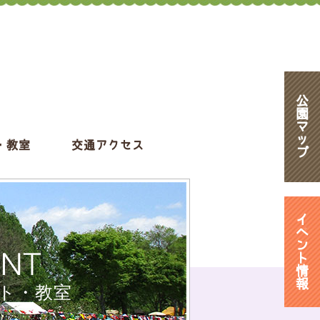
公
園
マ
ッ
・教室
交通アクセス
プ
イ
ベ
ン
ENT
ト
情
報
ト・教室