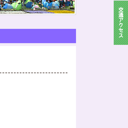
交
通
ア
ク
セ
ス